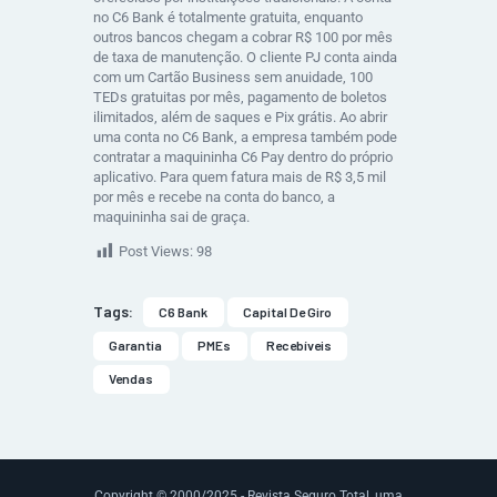
no C6 Bank é totalmente gratuita, enquanto
outros bancos chegam a cobrar R$ 100 por mês
de taxa de manutenção. O cliente PJ conta ainda
com um Cartão Business sem anuidade, 100
TEDs gratuitas por mês, pagamento de boletos
ilimitados, além de saques e Pix grátis. Ao abrir
uma conta no C6 Bank, a empresa também pode
contratar a maquininha C6 Pay dentro do próprio
aplicativo. Para quem fatura mais de R$ 3,5 mil
por mês e recebe na conta do banco, a
maquininha sai de graça.
Post Views:
98
Tags:
C6 Bank
Capital De Giro
Garantia
PMEs
Recebíveis
Vendas
Copyright © 2000/2025 - Revista Seguro Total, uma