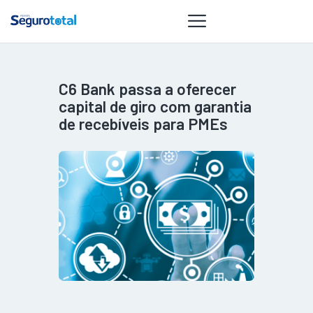
C6 Bank passa a oferecer
NOTÍCIAS
capital de giro com garantia
REVISTA
de recebíveis para PMEs
ESPECIAIS
GAIVOTA DE
OURO
ST SUMMIT
MULHERES
GESTORAS
HOMEST
HOME