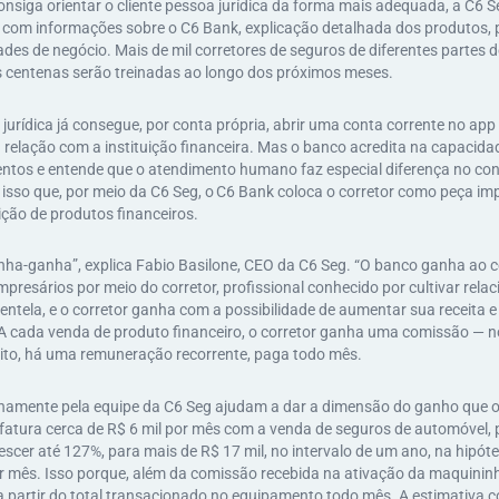
onsiga orientar o cliente pessoa jurídica da forma mais adequada, a C6 
, com informações sobre o C6 Bank, explicação detalhada dos produtos
es de negócio. Mais de mil corretores de seguros de diferentes partes d
s centenas serão treinadas ao longo dos próximos meses.
a jurídica já consegue, por conta própria, abrir uma conta corrente no app
lação com a instituição financeira. Mas o banco acredita na capacidad
entos e entende que o atendimento humano faz especial diferença no con
r isso que, por meio da C6 Seg, o C6 Bank coloca o corretor como peça im
uição de produtos financeiros.
nha-ganha”, explica Fabio Basilone, CEO da C6 Seg. “O banco ganha ao 
resários por meio do corretor, profissional conhecido por cultivar rel
entela, e o corretor ganha com a possibilidade de aumentar sua receita e
” A cada venda de produto financeiro, o corretor ganha uma comissão — 
ito, há uma remuneração recorrente, paga todo mês.
ernamente pela equipe da C6 Seg ajudam a dar a dimensão do ganho que o 
 fatura cerca de R$ 6 mil por mês com a venda de seguros de automóvel, 
escer até 127%, para mais de R$ 17 mil, no intervalo de um ano, na hipóte
or mês. Isso porque, além da comissão recebida na ativação da maquinin
 partir do total transacionado no equipamento todo mês. A estimativa c