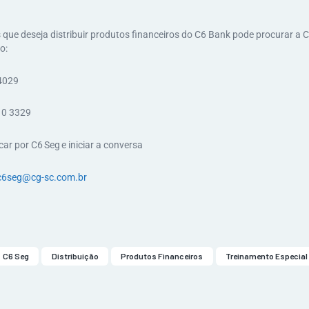
 que deseja distribuir produtos financeiros do C6 Bank pode procurar a 
o:
4029
10 3329
ar por C6 Seg e iniciar a conversa
c6seg@cg-sc.com.br
C6 Seg
Distribuição
Produtos Financeiros
Treinamento Especial