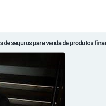
NOTÍCIAS
REVISTA
ESPECIAIS
GAIVOTA DE OURO
ST SUMMIT
MULHERES GESTORAS
HOMEST
HOME
res de seguros para venda de produtos fina