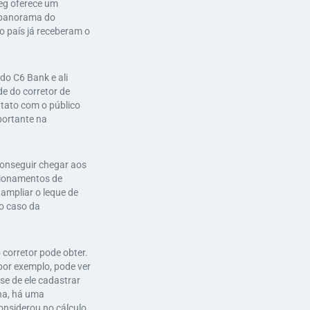
Seg oferece um
, panorama do
o país já receberam o
 do C6 Bank e ali
e do corretor de
tato com o público
portante na
conseguir chegar aos
acionamentos de
 ampliar o leque de
no caso da
corretor pode obter.
por exemplo, pode ver
se de ele cadastrar
ha, há uma
onsiderou no cálculo