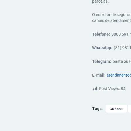
parcelas.
O corretor de seguros
canais de atendiment
Telefone:
0800 591 
WhatsApp:
(31) 981
Telegram:
basta busc
E-mail:
atendimento
Post Views:
84
Tags:
C6 Bank