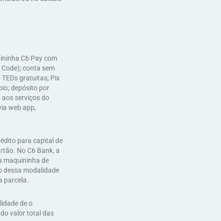
uininha C6 Pay com
R Code); conta sem
TEDs gratuitas; Pix
io; depósito por
o aos serviços do
via web app,
dito para capital de
rtão. No C6 Bank, a
na maquininha de
zo dessa modalidade
a parcela.
lidade de o
o valor total das