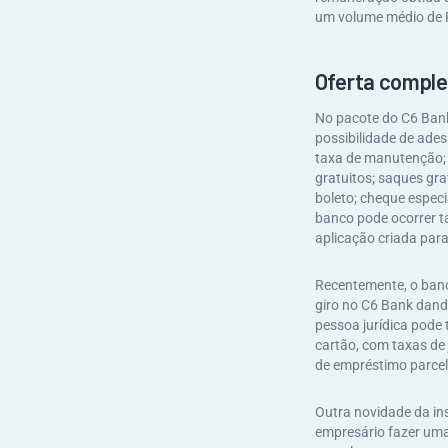
um volume médio de 
Oferta comple
No pacote do C6 Bank
possibilidade de ades
taxa de manutenção; 
gratuitos; saques gra
boleto; cheque especi
banco pode ocorrer ta
aplicação criada par
Recentemente, o banc
giro no C6 Bank dand
pessoa jurídica pode
cartão, com taxas de
de empréstimo parcel
Outra novidade da ins
empresário fazer uma