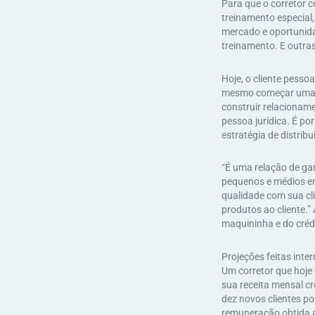
Para que o corretor c
treinamento especial
mercado e oportunidad
treinamento. E outra
Hoje, o cliente pesso
mesmo começar uma re
construir relacionam
pessoa jurídica. É po
estratégia de distrib
“É uma relação de ga
pequenos e médios emp
qualidade com sua cli
produtos ao cliente.
maquininha e do créd
Projeções feitas int
Um corretor que hoje
sua receita mensal cr
dez novos clientes p
remuneração obtida a