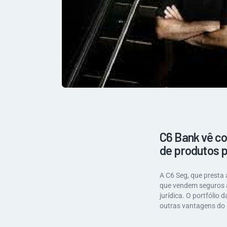
C6 Bank vê co
de produtos 
A C6 Seg, que presta 
que vendem seguros a 
jurídica. O portfólio 
outras vantagens do