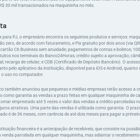
R$ 30 mil transacionados na maquininha no mês.
ta
 para PJ, o empresário encontra os seguintes produtos e serviços: maq
ão zero, de acordo com faturamento, e Pix gratuito por dois anos (via Q
cartão C6 Business sem anuidade; pagamentos de contas e boletos; 100 
tuitos nos terminais do Banco24Horas; crédito sujeito a aprovação; câmb
al; recarga de celular; e CDB (Certificado de Depósito Bancário). O acess
nto pelo aplicativo da instituição, disponível para iOS e Android, quanto 
a o uso no computador.
o também anunciou que pequenas e médias empresas terão acesso a cré
o como garantia as vendas a prazo feitas em qualquer maquininha de ca
 tomar emprestado até 5 vezes o valor das vendas a crédito parceladas 
 juros atrativas. Uma parte das vendas é utilizada como garantia. O pra
ado é de 36 meses, com carência de até dois meses para pagar a primeir
tituição financeira é a antecipação de recebíveis, que consiste na possibi
 venda parcelada em qualquer maquininha, mas adiantar o recebimento d