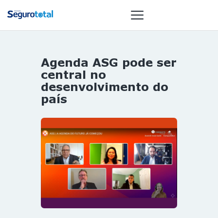
Agenda ASG pode ser
NOTÍCIAS
central no
REVISTA
desenvolvimento do
país
ESPECIAIS
GAIVOTA DE
OURO
ST SUMMIT
MULHERES
GESTORAS
HOMEST
HOME