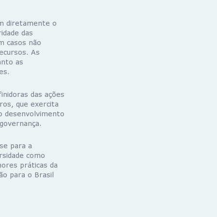
m diretamente o
ridade das
m casos não
ecursos. As
anto as
es.
inidoras das ações
ros, que exercita
o desenvolvimento
 governança.
se para a
ersidade como
hores práticas da
o para o Brasil