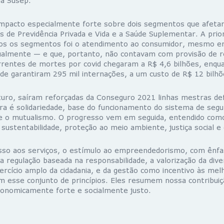
a Susep.
impacto especialmente forte sobre dois segmentos que afeta
s de Previdência Privada e Vida e a Saúde Suplementar. A prio
s os segmentos foi o atendimento ao consumidor, mesmo e
ualmente — e que, portanto, não contavam com provisão de r
rrentes de mortes por covid chegaram a R$ 4,6 bilhões, enqu
de garantiram 295 mil internações, a um custo de R$ 12 bilhõ
turo, saíram reforçadas da Conseguro 2021 linhas mestras def
ra é solidariedade, base do funcionamento do sistema de segu
o mutualismo. O progresso vem em seguida, entendido com
ustentabilidade, proteção ao meio ambiente, justiça social e
sso aos serviços, o estímulo ao empreendedorismo, com ênfa
a regulação baseada na responsabilidade, a valorização da div
rcício amplo da cidadania, e da gestão como incentivo às mel
m esse conjunto de princípios. Eles resumem nossa contribuiçã
onomicamente forte e socialmente justo.