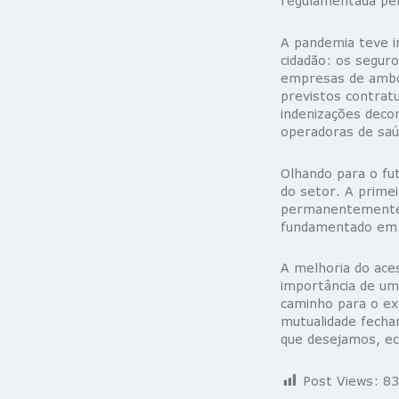
regulamentada pel
A pandemia teve 
cidadão: os seguro
empresas de ambo
previstos contrat
indenizações deco
operadoras de saú
Olhando para o fu
do setor. A primei
permanentemente 
fundamentado em s
A melhoria do ace
importância de um
caminho para o exe
mutualidade fecha
que desejamos, ec
Post Views:
83