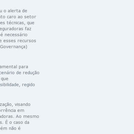
 o alerta de
to caro ao setor
es técnicas, que
seguradoras faz
 é necessário
ue esses recursos
 Governança)
damental para
cenário de redução
 que
ibilidade, regido
ização, visando
orrência em
uradoras. Ao mesmo
. É o caso da
rém não é