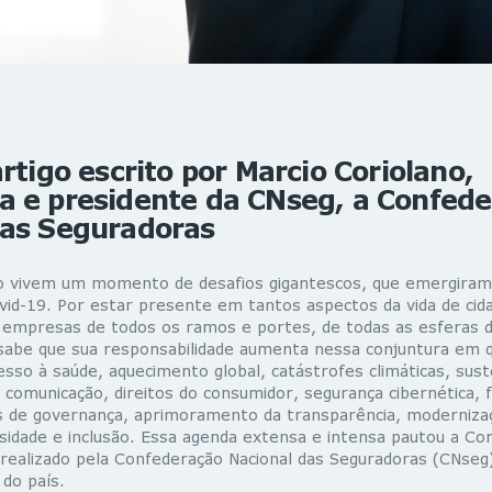
artigo escrito por Marcio Coriolano,
a e presidente da CNseg, a Confed
das Seguradoras
o vivem um momento de desafios gigantescos, que emergiram
vid-19. Por estar presente em tantos aspectos da vida de cid
de empresas de todos os ramos e portes, de todas as esferas 
sabe que sua responsabilidade aumenta nessa conjuntura em 
sso à saúde, aquecimento global, catástrofes climáticas, sust
 comunicação, direitos do consumidor, segurança cibernética, fl
 de governança, aprimoramento da transparência, moderniza
rsidade e inclusão. Essa agenda extensa e intensa pautou a C
 realizado pela Confederação Nacional das Seguradoras (CNseg)
do país.