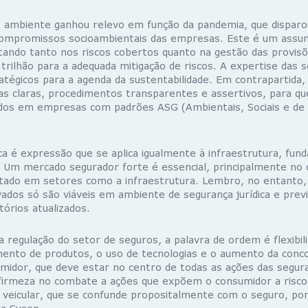
 ambiente ganhou relevo em função da pandemia, que disparou
compromissos socioambientais das empresas. Este é um assun
tando tanto nos riscos cobertos quanto na gestão das provisõ
rilhão para a adequada mitigação de riscos. A expertise das 
atégicos para a agenda da sustentabilidade. Em contrapartida,
cas claras, procedimentos transparentes e assertivos, para q
dos em empresas com padrões ASG (Ambientais, Sociais e de
ca é expressão que se aplica igualmente à infraestrutura, fun
l. Um mercado segurador forte é essencial, principalmente no 
tado em setores como a infraestrutura. Lembro, no entanto,
ados só são viáveis em ambiente de segurança jurídica e previs
órios atualizados.
 regulação do setor de seguros, a palavra de ordem é flexibil
mento de produtos, o uso de tecnologias e o aumento da conc
umidor, que deve estar no centro de todas as ações das seg
firmeza no combate a ações que expõem o consumidor a riscos
veicular, que se confunde propositalmente com o seguro, po