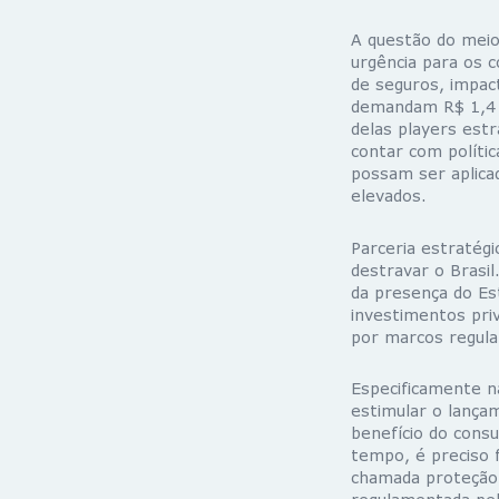
A questão do meio
urgência para os 
de seguros, impac
demandam R$ 1,4 t
delas players estr
contar com políti
possam ser aplica
elevados.
Parceria estratégi
destravar o Brasi
da presença do Es
investimentos priv
por marcos regulat
Especificamente na
estimular o lança
benefício do cons
tempo, é preciso 
chamada proteção 