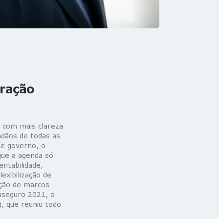
eração
 com mais clareza
adãos de todas as
de governo, o
que a agenda só
entabilidade,
exibilização de
ção de marcos
onseguro 2021, o
, que reuniu todo