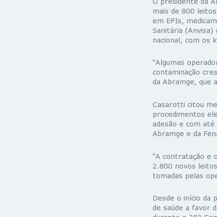
O presidente da A
mais de 800 leito
em EPIs, medicame
Sanitária (Anvisa)
nacional, com os k
“Algumas operador
contaminação cres
da Abramge, que ag
Casarotti citou m
procedimentos elet
adesão e com até 
Abramge e da Fen
“A contratação e o
2.800 novos leitos
tomadas pelas ope
Desde o início da 
de saúde a favor d