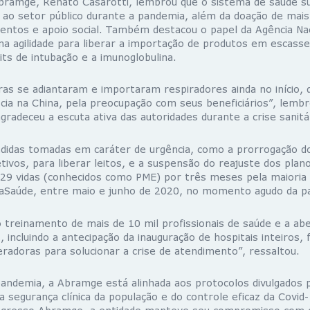
bramge, Renato Casarotti, lembrou que o sistema de saúde 
s ao setor público durante a pandemia, além da doação de mai
ntos e apoio social. Também destacou o papel da Agência Naci
 na agilidade para liberar a importação de produtos em escas
its de intubação e a imunoglobulina.
as se adiantaram e importaram respiradores ainda no início, 
cia na China, pela preocupação com seus beneficiários”, lemb
radeceu a escuta ativa das autoridades durante a crise sanitár
edidas tomadas em caráter de urgência, como a prorrogação d
ivos, para liberar leitos, e a suspensão do reajuste dos planos
29 vidas (conhecidos como PME) por três meses pela maioria 
aSaúde, entre maio e junho de 2020, no momento agudo da p
 treinamento de mais de 10 mil profissionais de saúde e a ab
, incluindo a antecipação da inauguração de hospitais inteiros,
radoras para solucionar a crise de atendimento”, ressaltou.
pandemia, a Abramge está alinhada aos protocolos divulgados 
a segurança clínica da população e do controle eficaz da Covid