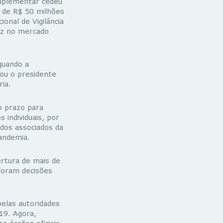
suplementar cedeu
s de R$ 50 milhões
onal de Vigilância
sez no mercado
quando a
rou o presidente
ia.
o prazo para
 individuais, por
dos associados da
andemia.
ertura de mais de
 foram decisões
pelas autoridades
-19. Agora,