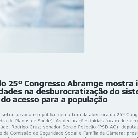
do 25º Congresso Abramge mostra i
dades na desburocratização do sis
 do acesso para a população
o setor privado e o público deu o tom da abertura do 25º Co
eira de Planos de Saúde). As declarações iniciais foram do secr
Saúde, Rodrigo Cruz; senador Sérgio Petecão (PSD-AC); deputad
e da Comissão de Seguridade Social e Família da Câmara; pres