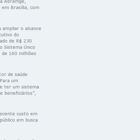
da Abramge,
 em Brasília, com
 ampliar o alcance
cutivo do
vado de R$ 230
do Sistema Único
a de 160 milhões
tor de saúde
“Para um
 e ter um sistema
 beneficiários”,
escente custo em
público em busca