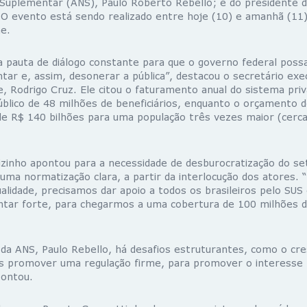
 Suplementar (ANS), Paulo Roberto Rebello; e do presidente 
 O evento está sendo realizado entre hoje (10) e amanhã (11)
e.
 pauta de diálogo constante para que o governo federal possa
ar e, assim, desonerar a pública”, destacou o secretário exe
e, Rodrigo Cruz. Ele citou o faturamento anual do sistema pri
úblico de 48 milhões de beneficiários, enquanto o orçamento 
de R$ 140 bilhões para uma população três vezes maior (cerc
izinho apontou para a necessidade de desburocratização do se
uma normatização clara, a partir da interlocução dos atores. 
alidade, precisamos dar apoio a todos os brasileiros pelo SUS
tar forte, para chegarmos a uma cobertura de 100 milhões de
 da ANS, Paulo Rebello, há desafios estruturantes, como o cr
s promover uma regulação firme, para promover o interesse 
pontou.