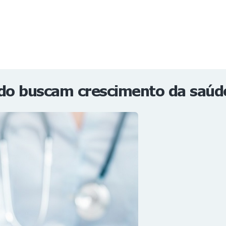
NOTÍCIAS
REVISTA
ESPECIAIS
GAIVOTA DE OURO
ST SUMMIT
MULHERES GESTORAS
HOMEST
HOME
vado buscam crescimento da saú