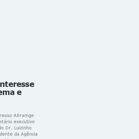
nteresse
tema e
ngresso Abramge
etário executivo
o Dr. Luizinho
idente da Agência