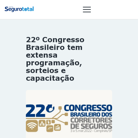
22º Congresso
NOTÍCIAS
Brasileiro tem
REVISTA
extensa
programação,
ESPECIAIS
sorteios e
GAIVOTA DE
capacitação
OURO
ST SUMMIT
MULHERES
GESTORAS
HOMEST
HOME