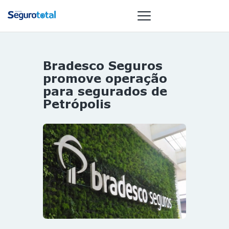
Bradesco Seguros
NOTÍCIAS
promove operação
REVISTA
para segurados de
Petrópolis
ESPECIAIS
GAIVOTA DE
OURO
ST SUMMIT
MULHERES
GESTORAS
HOMEST
HOME