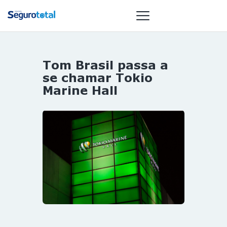
Tom Brasil passa a
NOTÍCIAS
se chamar Tokio
REVISTA
Marine Hall
ESPECIAIS
GAIVOTA DE
OURO
ST SUMMIT
MULHERES
GESTORAS
HOMEST
HOME