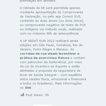
premiação em dinheiro.
A retirada do kit será permitida apenas
mediante apresentação do Comprovante
de Vacinação, ou pelo app Conect SUS,
contendo as duas doses (ou dose única),
ou comprovante negativo de teste de PCR
ou Antígeno via método swab, realizado
com no máximo 48h de antecedência.
A UP NIGHT RUN 2022 realizará ainda
edições em São Paulo, Fortaleza, Rio de
Janeiro, Porto Alegre e Manaus. As
corridas de rua visam incentivar a
prática de exercícios físicos
e contam
com patrocínio da SulAmérica, por meio
da Lei de Incentivo ao Esporte e estão
alinhadas a proposta da seguradora de
levar de Saúde Integral – com equilíbrio
entre saúdes física, emocional e financeira
a todos os brasileiros. Mais informações
no
link
.
Post Views:
59