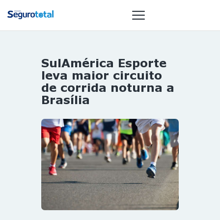
SulAmérica Esporte
NOTÍCIAS
leva maior circuito
REVISTA
de corrida noturna a
Brasília
ESPECIAIS
GAIVOTA DE
OURO
ST SUMMIT
MULHERES
GESTORAS
HOMEST
HOME