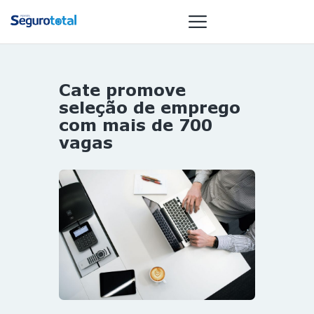
Cate promove
NOTÍCIAS
seleção de emprego
REVISTA
com mais de 700
vagas
ESPECIAIS
GAIVOTA DE
OURO
ST SUMMIT
MULHERES
GESTORAS
HOMEST
HOME