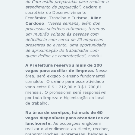
do Cate estão preparadas para realizar o
atendimento da população”
, declara a
secretária de Desenvolvimento
Econômico, Trabalho e Turismo,
Aline
Cardoso
.
“Nessa semana, além dos
processos seletivos rotineiros, teremos
um mutirão voltado às pessoas com
deficiência com cerca de 20 empresas
presentes ao evento, uma oportunidade
de aproximação do trabalhador com
quem define as contratações”
, conclui.
A Prefeitura reservou mais de 100
vagas para auxiliar de limpeza.
Nessa
área, será exigido o ensino fundamental
completo. O salário para essa atividade
varia entre R＄1.212,00 e R＄1.790,81
mensais. O profissional será responsável
por toda limpeza e higienização do local
de trabalho.
Na área de serviços, há mais de 60
vagas disponíveis para atendentes de
lanchonete.
As ocupações englobam
realizar o atendimento ao cliente, receber,
preparar lanches, sobremesas, bebidas e