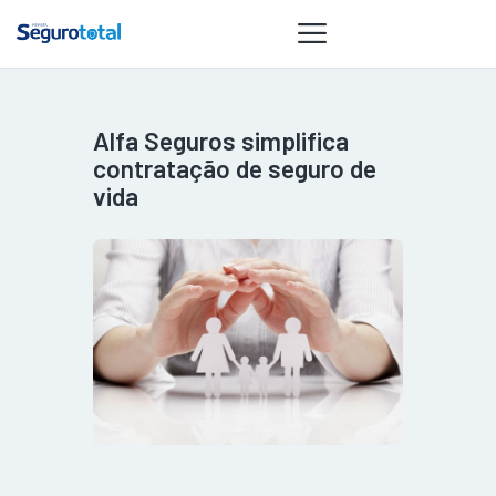
Alfa Seguros simplifica
NOTÍCIAS
contratação de seguro de
REVISTA
vida
ESPECIAIS
GAIVOTA DE
OURO
ST SUMMIT
MULHERES
GESTORAS
HOMEST
HOME