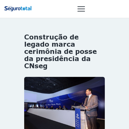
Construção de
NOTÍCIAS
legado marca
REVISTA
cerimônia de posse
da presidência da
ESPECIAIS
CNseg
GAIVOTA DE
OURO
ST SUMMIT
MULHERES
GESTORAS
HOMEST
HOME