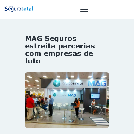
MAG Seguros
NOTÍCIAS
estreita parcerias
REVISTA
com empresas de
luto
ESPECIAIS
GAIVOTA DE
OURO
ST SUMMIT
MULHERES
GESTORAS
HOMEST
HOME