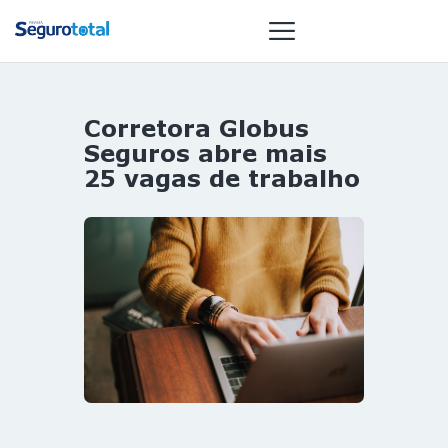
Corretora Globus
NOTÍCIAS
Seguros abre mais
REVISTA
25 vagas de trabalho
ESPECIAIS
GAIVOTA DE
OURO
ST SUMMIT
MULHERES
GESTORAS
HOMEST
HOME