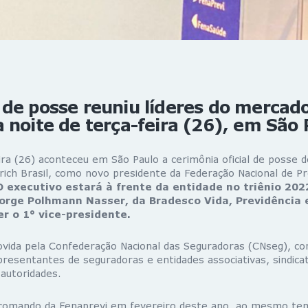
de posse reuniu líderes do mercad
 noite de terça-feira (26), em São 
ira (26) aconteceu em São Paulo a cerimônia oficial de posse 
ich Brasil, como novo presidente da Federação Nacional de Pr
O executivo estará à frente da entidade no triênio 20
Jorge Polhmann Nasser, da Bradesco Vida, Previdência 
r o 1° vice-presidente.
vida pela Confederação Nacional das Seguradoras (CNseg), c
presentantes de seguradoras e entidades associativas, sindicat
autoridades.
 comando da Fenaprevi em fevereiro deste ano, ao mesmo te