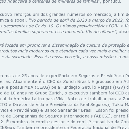
ão financeira a centenas de milhares de famílias”
, pontuou.
ecutivo reforçou um dos grandes números do mercado, a fim 
mica e social.
“No período de abril de 2020 a março de 2022, f
ros decorrentes de Covid-19. Os planos previdenciários PGBL e
 muitas famílias superarem esse momento tão desafiador”
, obse
rá focada em promover a disseminação da cultura de proteção 
produtos mais modernos que atendam cada vez mais e melhor à
s e da sociedade. Essa é a nossa vocação, a nossa missão e a no
 mais de 25 anos de experiência em Seguros e Previdência P
ceiras. Atualmente é o CEO da Zurich Brasil. É graduado em A
P e possui MBA (CEAG) pela Fundação Getulio Vargas (FGV) d
o de 10 anos no Grupo Zurich, o executivo também foi CEO d
nal da América Latina para Vida. Antes de trabalhar para a Zu
TO e Diretor de Vida e Previdência da Real Seguros); Tokio M
Vida e Previdência) e Banco Santander Brasil. Edson foi presi
eira de Companhias de Seguros Internacionais (ABCSI), entre 
22. É membro do comitê gestor e do comitê consultivo da Con
CNSeg). Também é presidente da Federação Nacional de Previd