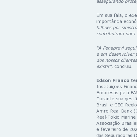
assegurando proteç
Em sua fala, o ex
importância econô
bilhões por sinist
contribuíram para
“A Fenaprevi segui
e em desenvolver 
dos nossos cliente
existir”
, concluiu.
Edson Franco
tem
Instituições Finan
Empresas pela FAS
Durante sua gestã
Brasil e CEO Regio
Amro Real Bank (C
Real-Tokio Marine 
Associação Brasil
e fevereiro de 20
das Seguradoras (