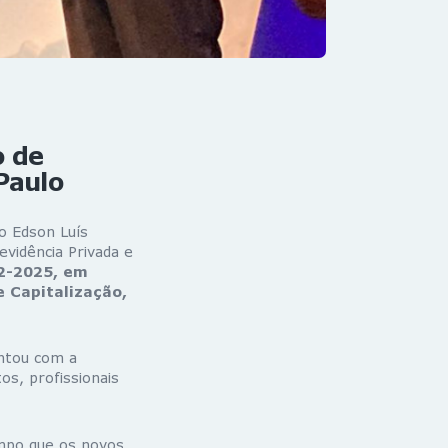
o de
Paulo
do Edson Luís
evidência Privada e
22-2025, em
e Capitalização,
ontou com a
os, profissionais
mpo que os novos