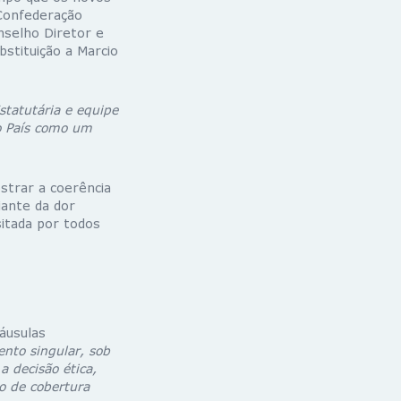
 Confederação
nselho Diretor e
bstituição a Marcio
statutária e equipe
o País como um
strar a coerência
iante da dor
sitada por todos
láusulas
to singular, sob
a decisão ética,
ão de cobertura