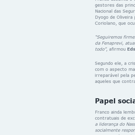
gestores das princ
Nacional das Segu
Dyogo de Oliveira 
Coriolano, que ocu
“Seguiremos firmes
da Fenaprevi, atua
todo”
, afirmou
Ed
Segundo ele, a cri
com o aspecto mais
irreparável pela p
aqueles que contr
Papel soci
Franco ainda lembr
contratuais de exc
a liderança do Nas
socialmente respon