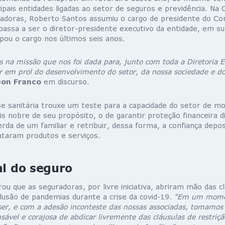
ipais entidades ligadas ao setor de seguros e previdência. Na
radoras, Roberto Santos assumiu o cargo de presidente do Co
passa a ser o diretor-presidente executivo da entidade, em su
pou o cargo nos últimos seis anos.
 na missão que nos foi dada para, junto com toda a Diretoria E
r em prol do desenvolvimento do setor, da nossa sociedade e d
son Franco
em discurso.
se sanitária trouxe um teste para a capacidade do setor de mo
 nobre de seu propósito, o de garantir proteção financeira d
erda de um familiar e retribuir, dessa forma, a confiança depo
ataram produtos e serviços.
al do seguro
ou que as seguradoras, por livre iniciativa, abriram mão das c
lusão de pandemias durante a crise da covid-19.
“Em um momen
ser, e com a adesão inconteste das nossas associadas, tomamos 
sável e corajosa de abdicar livremente das cláusulas de restriç