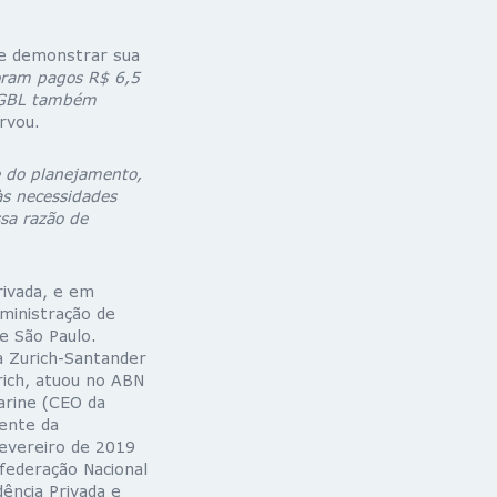
de demonstrar sua
oram pagos R$ 6,5
 VGBL também
rvou.
e do planejamento,
s necessidades
ssa razão de
rivada, e em
dministração de
e São Paulo.
a Zurich-Santander
rich, atuou no ABN
arine (CEO da
dente da
fevereiro de 2019
federação Nacional
ência Privada e