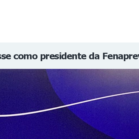
NOTÍCIAS
REVISTA
ESPECIAIS
GAIVOTA DE OURO
ST SUMMIT
MULHERES GESTORAS
HOMEST
HOME
se como presidente da Fenapre