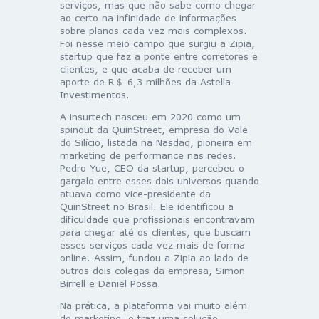
serviços, mas que não sabe como chegar
ao certo na infinidade de informações
sobre planos cada vez mais complexos.
Foi nesse meio campo que surgiu a Zipia,
startup que faz a ponte entre corretores e
clientes, e que acaba de receber um
aporte de R＄ 6,3 milhões da Astella
Investimentos.
A insurtech nasceu em 2020 como um
spinout da QuinStreet, empresa do Vale
do Silício, listada na Nasdaq, pioneira em
marketing de performance nas redes.
Pedro Yue, CEO da startup, percebeu o
gargalo entre esses dois universos quando
atuava como vice-presidente da
QuinStreet no Brasil. Ele identificou a
dificuldade que profissionais encontravam
para chegar até os clientes, que buscam
esses serviços cada vez mais de forma
online. Assim, fundou a Zipia ao lado de
outros dois colegas da empresa, Simon
Birrell e Daniel Possa.
Na prática, a plataforma vai muito além
do marketing, e traz uma solução