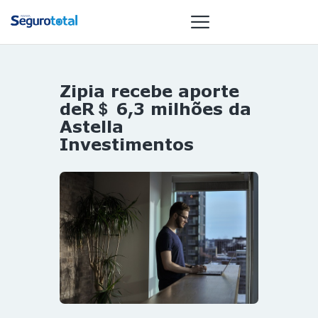
Zipia recebe aporte
NOTÍCIAS
deR＄ 6,3 milhões da
REVISTA
Astella
Investimentos
ESPECIAIS
GAIVOTA DE
OURO
ST SUMMIT
MULHERES
GESTORAS
HOMEST
HOME