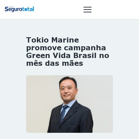
Tokio Marine
NOTÍCIAS
promove campanha
REVISTA
Green Vida Brasil no
mês das mães
ESPECIAIS
GAIVOTA DE
OURO
ST SUMMIT
MULHERES
GESTORAS
HOMEST
HOME