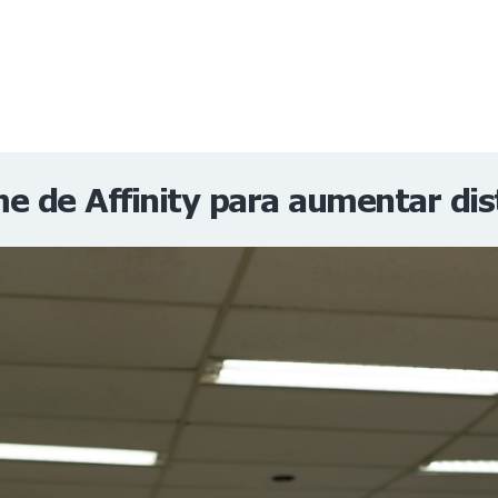
NOTÍCIAS
REVISTA
ESPECIAIS
GAIVOTA DE OURO
ST SUMMIT
MULHERES GESTORAS
HOMEST
HOME
me de Affinity para aumentar dis