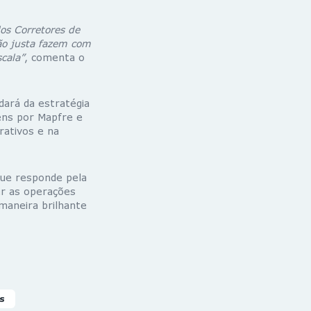
los Corretores de
ão justa fazem com
cala”
, comenta o
dará da estratégia
ens por Mapfre e
rativos e na
que responde pela
er as operações
maneira brilhante
s