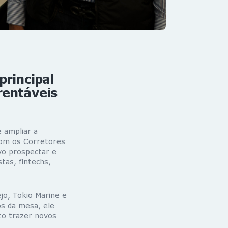
principal
rentáveis
e ampliar a
 com os Corretores
ivo prospectar e
tas, fintechs,
o, Tokio Marine e
os da mesa, ele
to trazer novos