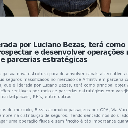
erada por Luciano Bezas, terá como 
rospectar e desenvolver operações 
e parcerias estratégicas
ulga sua nova estrutura para desenvolver canais alternativos 
seus seguros massificados no mercado de Affinity em parceria
, que é liderada por Luciano Bezas, terá como principal objet
ões rentáveis por meio de parcerias estratégicas com varejis
 marketplaces , RH’s, entre outras.
os de mercado, Bezas acumulou passagens por GPA, Via Varej
mpre na distribuição de seguros. Tendo sentado nos dois lad
gar uma operação fluida e sem fricção é tão importante quan