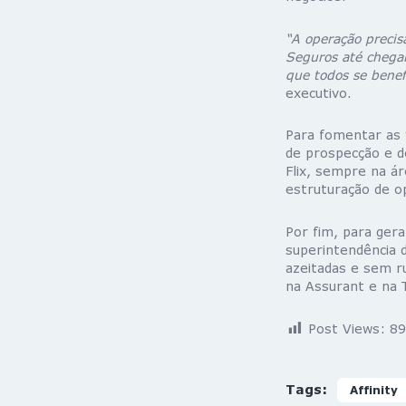
“A operação precis
Seguros até chegar
que todos se benef
executivo.
Para fomentar as 
de prospecção e d
Flix, sempre na ár
estruturação de op
Por fim, para ger
superintendência 
azeitadas e sem r
na Assurant e na T
Post Views:
89
Tags:
Affinity