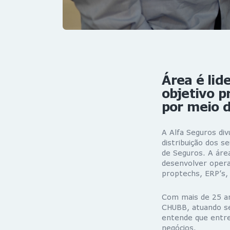
Área é lid
objetivo p
por meio d
A Alfa Seguros div
distribuição dos 
de Seguros. A área
desenvolver operaç
proptechs, ERP’s,
Com mais de 25 an
CHUBB, atuando se
entende que entre
negócios.