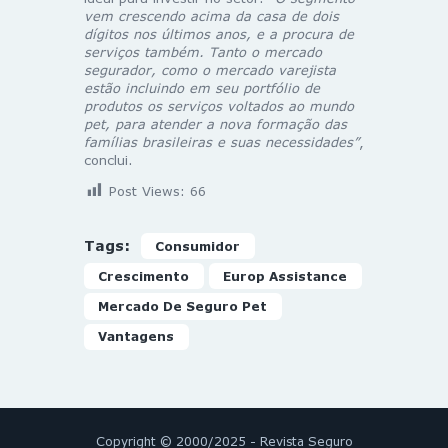
vem crescendo acima da casa de dois
dígitos nos últimos anos, e a procura de
serviços também. Tanto o mercado
segurador, como o mercado varejista
estão incluindo em seu portfólio de
produtos os serviços voltados ao mundo
pet, para atender a nova formação das
famílias brasileiras e suas necessidades”
,
conclui.
Post Views:
66
Tags:
Consumidor
Crescimento
Europ Assistance
Mercado De Seguro Pet
Vantagens
Copyright © 2000/2025 - Revista Seguro