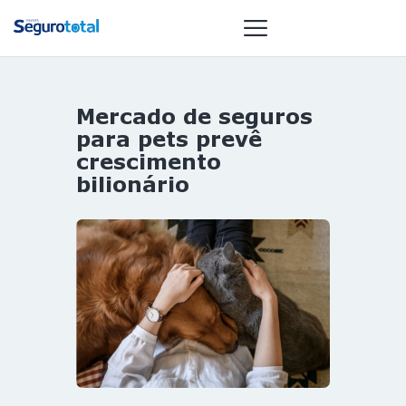
Mercado de seguros
NOTÍCIAS
para pets prevê
REVISTA
crescimento
bilionário
ESPECIAIS
GAIVOTA DE
OURO
ST SUMMIT
MULHERES
GESTORAS
HOMEST
HOME