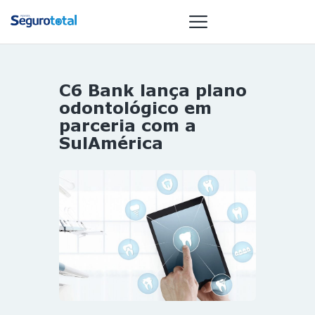
C6 Bank lança plano
NOTÍCIAS
odontológico em
REVISTA
parceria com a
SulAmérica
ESPECIAIS
GAIVOTA DE
OURO
ST SUMMIT
MULHERES
GESTORAS
HOMEST
HOME