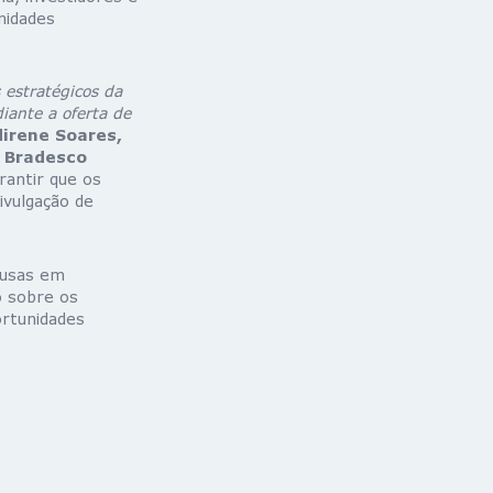
nidades
 estratégicos da
iante a oferta de
irene Soares,
o Bradesco
rantir que os
ivulgação de
lusas em
o sobre os
ortunidades