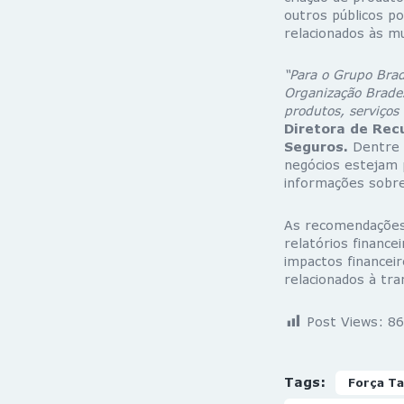
outros públicos po
relacionados às mu
“Para o Grupo Brad
Organização Brades
produtos, serviços
Diretora de Rec
Seguros.
Dentre o
negócios estejam p
informações sobre
As recomendações 
relatórios finance
impactos financei
relacionados à tr
Post Views:
86
Tags:
Força Ta