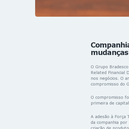
Companhia 
mudanças 
O Grupo Bradesco 
Related Financial
nos negócios. O a
compromisso do Gr
O compromisso foi
primeira de capita
A adesão à Força T
da companhia por 
criação de produt