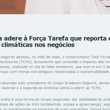
adere à Força Tarefa que reporta 
climáticas nos negócios
Seguros assinou, no mês de maio, o compromisso Task Force
 Disclosures (TCFD), documento que consolida o impacto das mu
núncio, realizado no Dia do Meio Ambiente, que ocorre em 5 de
upo com temas estratégicos relacionadas à sustentabilidade.
 assinado pelo presidente do Grupo Bradesco Seguros, sendo
l nacional e a segunda da América Latina a aderir ao TCFD.
arefa é uma forma do Grupo Segurador dar visibilidade às prá
meio de ações de ASG (ambientais, sociais e governança), se
os ou monitorando os impactos de suas operações. Dessa form