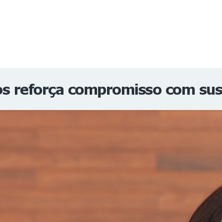
NOTÍCIAS
REVISTA
ESPECIAIS
GAIVOTA DE OURO
ST SUMMIT
MULHERES GESTORAS
HOMEST
HOME
s reforça compromisso com sus