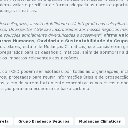
dem avaliar e precificar de forma adequada os riscos e oportu
danças climáticas.
esco Seguros, a sustentabilidade está integrada aos seis pilares
co. Os aspectos ASG são incorporados aos nossos negócios med
 e soluções amplamente diversificadas e acessíveis”
, afirma
Vald
ursos Humanos, Ouvidoria e Sustentabilidade do Grup
s pilares, está o de Mudanças Climáticas, que consiste em ga
reparados para os desafios climáticos, além de aprimorar a d
 os impactos relevantes aos negócios.
do TCFD podem ser adotadas por todas as organizações, inc
iros, projetadas para reunir informações úteis e de prospecçã
ros, além de serem fortemente concentradas nos riscos e op
ansição para uma economia de baixo carbono.
refa
Grupo Bradesco Seguros
Mudanças Climáticas