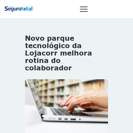
Novo parque
NOTÍCIAS
tecnológico da
REVISTA
Lojacorr melhora
rotina do
ESPECIAIS
colaborador
GAIVOTA DE
OURO
ST SUMMIT
MULHERES
GESTORAS
HOMEST
HOME