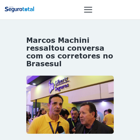
Marcos Machini
NOTÍCIAS
ressaltou conversa
REVISTA
com os corretores no
Brasesul
ESPECIAIS
GAIVOTA DE
OURO
ST SUMMIT
MULHERES
GESTORAS
HOMEST
HOME