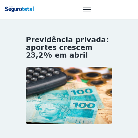
Previdência privada:
NOTÍCIAS
aportes crescem
REVISTA
23,2% em abril
ESPECIAIS
GAIVOTA DE
OURO
ST SUMMIT
MULHERES
GESTORAS
HOMEST
HOME