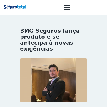
BMG Seguros lança
NOTÍCIAS
produto e se
REVISTA
antecipa à novas
exigências
ESPECIAIS
GAIVOTA DE
OURO
ST SUMMIT
MULHERES
GESTORAS
HOMEST
HOME