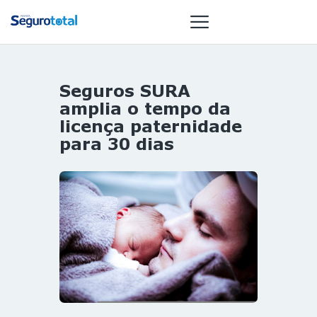
Seguros SURA
NOTÍCIAS
amplia o tempo da
REVISTA
licença paternidade
para 30 dias
ESPECIAIS
GAIVOTA DE
OURO
ST SUMMIT
MULHERES
GESTORAS
HOMEST
HOME