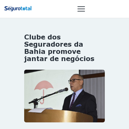
Clube dos
NOTÍCIAS
Seguradores da
REVISTA
Bahia promove
jantar de negócios
ESPECIAIS
GAIVOTA DE
OURO
ST SUMMIT
MULHERES
GESTORAS
HOMEST
HOME