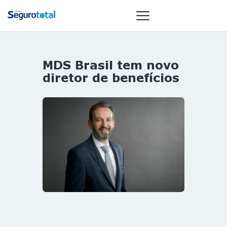
MDS Brasil tem novo
NOTÍCIAS
diretor de benefícios
REVISTA
ESPECIAIS
GAIVOTA DE
OURO
ST SUMMIT
MULHERES
GESTORAS
HOMEST
HOME