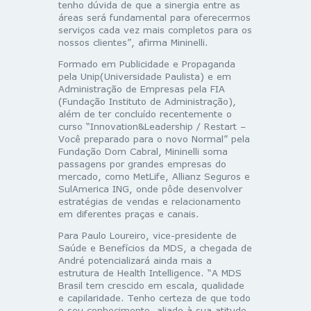
tenho dúvida de que a sinergia entre as
áreas será fundamental para oferecermos
serviços cada vez mais completos para os
nossos clientes”, afirma Mininelli.
Formado em Publicidade e Propaganda
pela Unip(Universidade Paulista) e em
Administração de Empresas pela FIA
(Fundação Instituto de Administração),
além de ter concluído recentemente o
curso “Innovation&Leadership / Restart –
Você preparado para o novo Normal” pela
Fundação Dom Cabral, Mininelli soma
passagens por grandes empresas do
mercado, como MetLife, Allianz Seguros e
SulAmerica ING, onde pôde desenvolver
estratégias de vendas e relacionamento
em diferentes praças e canais.
Para Paulo Loureiro, vice-presidente de
Saúde e Benefícios da MDS, a chegada de
André potencializará ainda mais a
estrutura de Health Intelligence. “A MDS
Brasil tem crescido em escala, qualidade
e capilaridade. Tenho certeza de que todo
o seu conhecimento, aliado à sua atitude