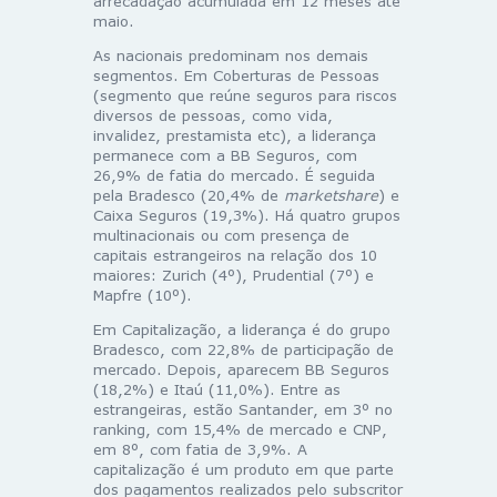
arrecadação acumulada em 12 meses até
maio.
As nacionais predominam nos demais
segmentos. Em Coberturas de Pessoas
(segmento que reúne seguros para riscos
diversos de pessoas, como vida,
invalidez, prestamista etc), a liderança
permanece com a BB Seguros, com
26,9% de fatia do mercado. É seguida
pela Bradesco (20,4% de
marketshare
) e
Caixa Seguros (19,3%). Há quatro grupos
multinacionais ou com presença de
capitais estrangeiros na relação dos 10
maiores: Zurich (4º), Prudential (7º) e
Mapfre (10º).
Em Capitalização, a liderança é do grupo
Bradesco, com 22,8% de participação de
mercado. Depois, aparecem BB Seguros
(18,2%) e Itaú (11,0%). Entre as
estrangeiras, estão Santander, em 3º no
ranking, com 15,4% de mercado e CNP,
em 8º, com fatia de 3,9%. A
capitalização é um produto em que parte
dos pagamentos realizados pelo subscritor