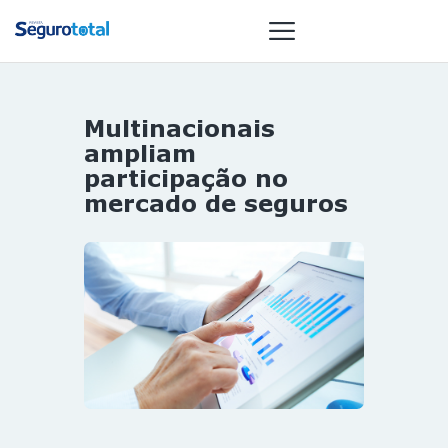
Multinacionais
NOTÍCIAS
ampliam
REVISTA
participação no
mercado de seguros
ESPECIAIS
GAIVOTA DE
OURO
ST SUMMIT
MULHERES
GESTORAS
HOMEST
HOME