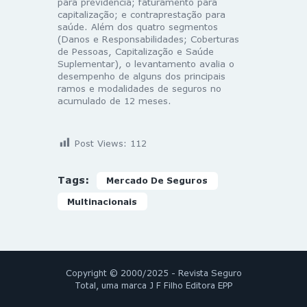
para previdência; faturamento para
capitalização; e contraprestação para
saúde. Além dos quatro segmentos
(Danos e Responsabilidades; Coberturas
de Pessoas, Capitalização e Saúde
Suplementar), o levantamento avalia o
desempenho de alguns dos principais
ramos e modalidades de seguros no
acumulado de 12 meses.
Post Views:
112
Tags:
Mercado De Seguros
Multinacionais
Copyright © 2000/2025 - Revista Seguro
Total, uma marca J F Filho Editora EPP