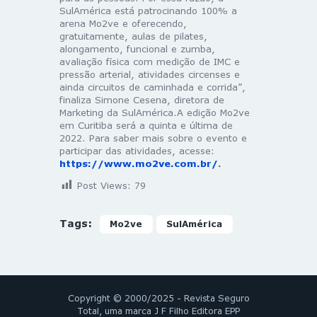
SulAmérica está patrocinando 100% a
arena Mo2ve e oferecendo,
gratuitamente, aulas de pilates,
alongamento, funcional e zumba,
avaliação física com medição de IMC e
pressão arterial, atividades circenses e
ainda circuitos de caminhada e corrida”,
finaliza Simone Cesena, diretora de
Marketing da SulAmérica.A edição Mo2ve
em Curitiba será a quinta e última de
2022. Para saber mais sobre o evento e
participar das atividades, acesse:
https://www.mo2ve.com.br/
.
Post Views:
79
Tags:
Mo2ve
SulAmérica
Copyright © 2000/2025 - Revista Seguro
Total, uma marca J F Filho Editora EPP