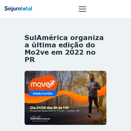
SulAmérica organiza
NOTÍCIAS
a última edição do
REVISTA
Mo2ve em 2022 no
PR
ESPECIAIS
GAIVOTA DE
OURO
ST SUMMIT
MULHERES
GESTORAS
HOMEST
HOME