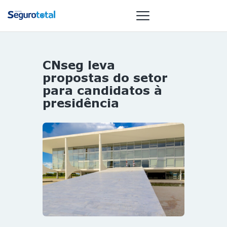
CNseg leva
NOTÍCIAS
propostas do setor
REVISTA
para candidatos à
presidência
ESPECIAIS
GAIVOTA DE
OURO
ST SUMMIT
MULHERES
GESTORAS
HOMEST
HOME