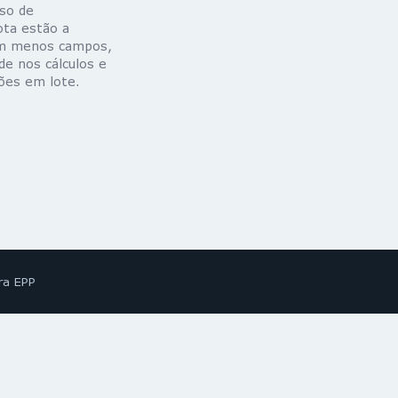
sso de
ota estão a
com menos campos,
de nos cálculos e
ções em lote.
ra EPP