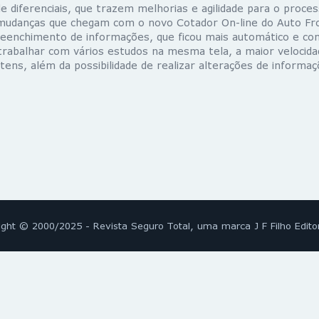
e diferenciais, que trazem melhorias e agilidade para o proce
mudanças que chegam com o novo Cotador On-line do Auto Fr
preenchimento de informações, que ficou mais automático e 
 trabalhar com vários estudos na mesma tela, a maior velocida
tens, além da possibilidade de realizar alterações de informa
ight © 2000/2025 - Revista Seguro Total, uma marca J F Filho Edito