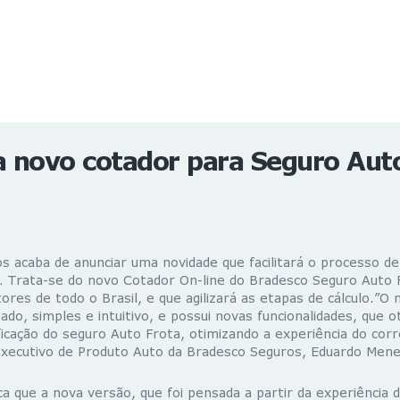
NOTÍCIAS
REVISTA
ESPECIAIS
GAIVOTA DE OURO
ST SUMMIT
MULHERES GESTORAS
HOMEST
HOME
a novo cotador para Seguro Aut
s acaba de anunciar uma novidade que facilitará o processo de
. Trata-se do novo Cotador On-line do Bradesco Seguro Auto 
tores de todo o Brasil, e que agilizará as etapas de cálculo.”O
zado, simples e intuitivo, e possui novas funcionalidades, que 
icação do seguro Auto Frota, otimizando a experiência do corre
xecutivo de Produto Auto da Bradesco Seguros, Eduardo Mene
a que a nova versão, que foi pensada a partir da experiência 