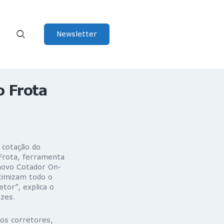
Newsletter
o Frota
 cotação do
Frota, ferramenta
 novo Cotador On-
otimizam todo o
tor”, explica o
zes.
dos corretores,