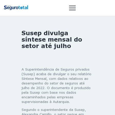
Susep divulga
NOTÍCIAS
síntese mensal do
REVISTA
setor até julho
ESPECIAIS
GAIVOTA DE
OURO
A Superintendência de Seguros privados
ST SUMMIT
(Susep) acaba de divulgar o seu relatório
Síntese Mensal, com dados relativos ao
MULHERES
desempenho do setor de seguros até
GESTORAS
julho de 2022. O documento é produzido
pela Susep com base nos dados
HOMEST
encaminhados pelas empresas
supervisionadas à Autarquia.
HOME
Segundo o superintendente da Susep,
Alexandre Camillo, o setor segue em