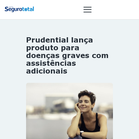
Prudential lança
NOTÍCIAS
produto para
REVISTA
doenças graves com
assistências
ESPECIAIS
adicionais
GAIVOTA DE
OURO
ST SUMMIT
MULHERES
GESTORAS
HOMEST
HOME