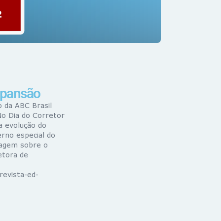
xpansão
 da ABC Brasil
o Dia do Corretor
a evolução do
erno especial do
tagem sobre o
etora de
revista-ed-