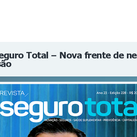
NOTÍCIAS
REVISTA
ESPECIAIS
GAIVOTA DE OURO
ST SUMMIT
MULHERES GESTORAS
HOMEST
HOME
eguro Total – Nova frente de n
são