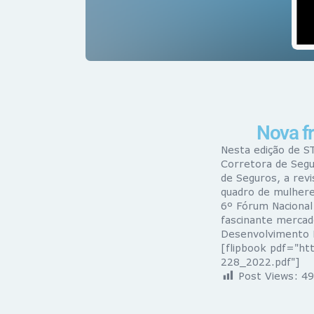
Nova f
Nesta edição de S
Corretora de Segu
de Seguros, a rev
quadro de mulheres
6º Fórum Naciona
fascinante mercad
Desenvolvimento H
[flipbook pdf="ht
228_2022.pdf"]
Post Views:
49