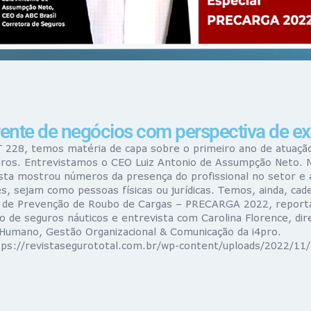
rente de negócios com perspectiva de e
T 228, temos matéria de capa sobre o primeiro ano de atuação
ros. Entrevistamos o CEO Luiz Antonio de Assumpção Neto. N
ista mostrou números da presença do profissional no setor e 
, sejam como pessoas físicas ou jurídicas. Temos, ainda, cad
l de Prevenção de Roubo de Cargas – PRECARGA 2022, repor
o de seguros náuticos e entrevista com Carolina Florence, dir
umano, Gestão Organizacional & Comunicação da i4pro.
tps://revistasegurototal.com.br/wp-content/uploads/2022/11/