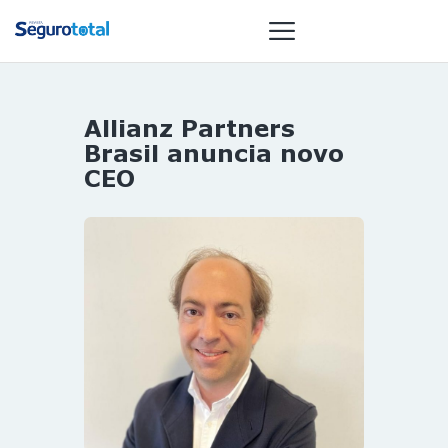
Allianz Partners
NOTÍCIAS
Brasil anuncia novo
REVISTA
CEO
ESPECIAIS
GAIVOTA DE
OURO
ST SUMMIT
MULHERES
GESTORAS
HOMEST
HOME