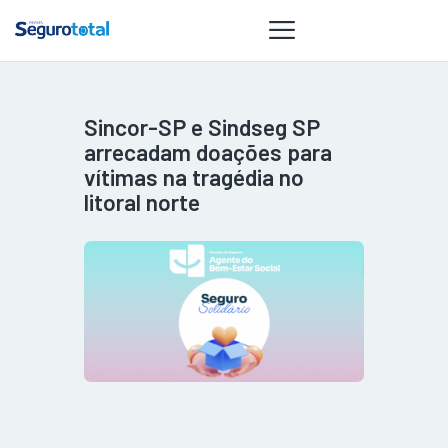
Sincor-SP e Sindseg SP
NOTÍCIAS
arrecadam doações para
REVISTA
vítimas na tragédia no
litoral norte
ESPECIAIS
GAIVOTA DE
OURO
ST SUMMIT
MULHERES
GESTORAS
HOMEST
HOME