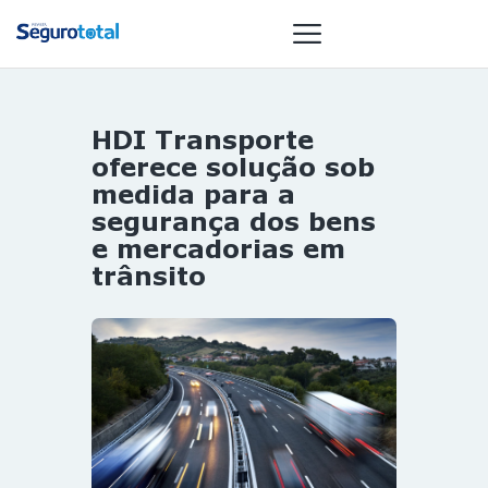
HDI Transporte
NOTÍCIAS
oferece solução sob
REVISTA
medida para a
segurança dos bens
ESPECIAIS
e mercadorias em
GAIVOTA DE
trânsito
OURO
ST SUMMIT
MULHERES
GESTORAS
HOMEST
HOME