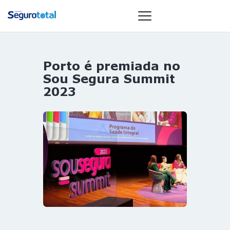
Porto é premiada no
NOTÍCIAS
Sou Segura Summit
REVISTA
2023
ESPECIAIS
GAIVOTA DE
OURO
ST SUMMIT
MULHERES
GESTORAS
HOMEST
HOME