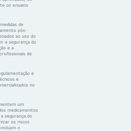
te os ensaios
 medidas de
oramento pós-
ociados ao uso do
ir a segurança do
ção e a
rofissionais de
regulamentação e
técnicos e
omercializados no
lementem um
 dos medicamentos
 a segurança do
izar os riscos
incluam o