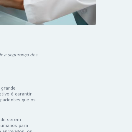
r a segurança dos
 grande
etivo é garantir
pacientes que os
 de serem
 humanos para
m aprovados, os