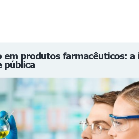
NOTÍCIAS
REVISTA
ESPECIAIS
GAIVOTA DE OURO
ST SUMMIT
MULHERES GESTORAS
HOMEST
HOME
o em produtos farmacêuticos: a 
 pública