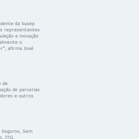
ndente da Susep
os representantes
ulação e inovação
palmente o
r”, afirma José
e de
ação de parcerias
adores e outros
B Seguros, Sem
s, ITG,