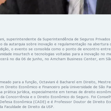
ani, superintendente da Superintendência de Seguros Privados
ão da autarquia sobre inovação e regulamentação na abertura d
dição, o evento se consolida como o ponto de encontro entre
nidade insurtech e tecnologias voltadas para a inovação no m
cerá no dia 06 de junho, no Amcham Business Center, em São
ado para a função, Octaviani é Bacharel em Direito, Mestre
em Direito Econômico e Financeiro pela Universidade de São Pa
na prática jurídica, especialmente em temas de direito econôm
 da Concorrência e o Direito Econômico do Seguro. Foi Consel
 Defesa Econômica (CADE) e é Professor Doutor de Direito E
da Faculdade de Direito da USP.