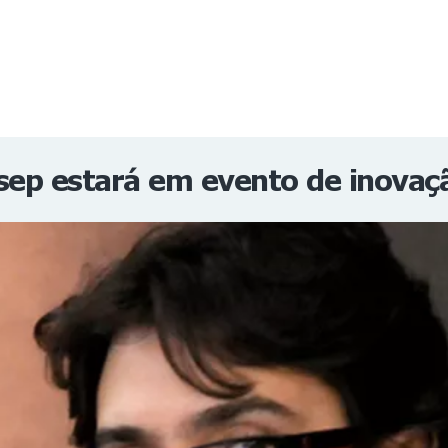
NOTÍCIAS
REVISTA
ESPECIAIS
GAIVOTA DE OURO
ST SUMMIT
MULHERES GESTORAS
HOMEST
HOME
sep estará em evento de inovaç