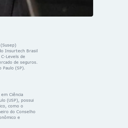
 (Susep)
o Insurtech Brasil
 C-Levels de
ercado de seguros.
 Paulo (SP).
 em Ciência
ulo (USP), possui
ico, como o
heiro do Conselho
conômico e