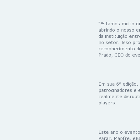
“Estamos muito o
abrindo o nosso e
da instituição en
no setor. Isso pr
reconhecimento de
Prado, CEO do eve
Em sua 6ª edição,
patrocinadores e 
realmente disrupt
players.
Este ano o evento
Parar, Mapfre, eBa