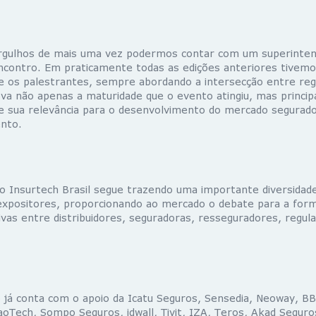
rgulhos de mais uma vez podermos contar com um superinte
ncontro. Em praticamente todas as edições anteriores tivem
tre os palestrantes, sempre abordando a intersecção entre reg
ova não apenas a maturidade que o evento atingiu, mas princi
 sua relevância para o desenvolvimento do mercado segurado
nto.
 o Insurtech Brasil segue trazendo uma importante diversidad
expositores, proporcionando ao mercado o debate para a form
ivas entre distribuidores, seguradoras, resseguradores, regul
 já conta com o apoio da Icatu Seguros, Sensedia, Neoway, B
oTech, Sompo Seguros, idwall, Tivit, IZA, Teros, Akad Seguro