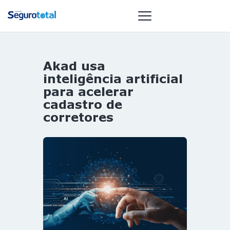
Akad usa
NOTÍCIAS
inteligência artificial
REVISTA
para acelerar
cadastro de
ESPECIAIS
corretores
GAIVOTA DE
OURO
ST SUMMIT
MULHERES
GESTORAS
HOMEST
HOME