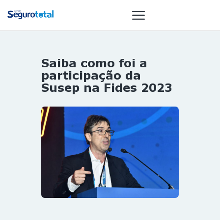
Saiba como foi a
NOTÍCIAS
participação da
REVISTA
Susep na Fides 2023
ESPECIAIS
GAIVOTA DE
OURO
ST SUMMIT
MULHERES
GESTORAS
HOMEST
HOME