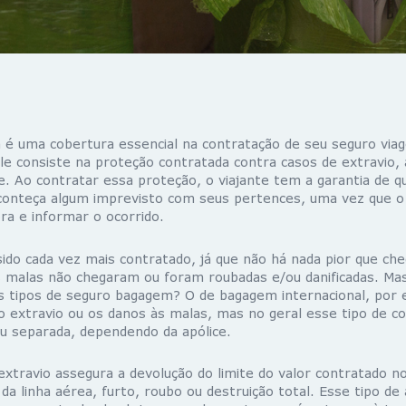
é uma cobertura essencial na contratação de seu seguro viag
Ele consiste na proteção contratada contra casos de extravio,
e. Ao contratar essa proteção, o viajante tem a garantia de q
aconteça algum imprevisto com seus pertences, uma vez que o
ra e informar o ocorrido.
ido cada vez mais contratado, já que não há nada pior que che
s malas não chegaram ou foram roubadas e/ou danificadas. Mas
s tipos de seguro bagagem? O de bagagem internacional, por
 o extravio ou os danos às malas, mas no geral esse tipo de c
ou separada, dependendo da apólice.
extravio assegura a devolução do limite do valor contratado n
da linha aérea, furto, roubo ou destruição total. Esse tipo de