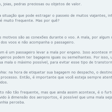
o, joias, pedras preciosas ou objetos de valor.
 situação que pode estragar o passeio de muitos viajantes, in
 é muito frequente. Mas por quê?
is motivos são as conexões durante o voo. A mala, por algum 
dos voos e não acompanha o passageiro.
m é um passageiro levar a mala por engano. Isso acontece m
ageiros podem ter bagagens iguais ou semelhantes. Por isso, 
ua mala o máximo possível, para evitar esse tipo de transtor
hia: na hora de etiquetar sua bagagem no despacho, o destino
 processo. Então, é importante que você esteja sempre atent
idos.
o não tão frequente, mas que ainda assim acontece, é o fur
vido à dimensão dos aeroportos, é possível que uma mala sej
nhia perceba.