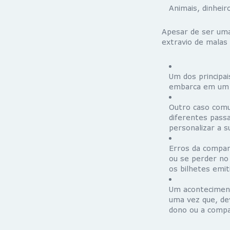
Animais, dinheir
Apesar de ser uma
extravio de malas
Um dos principa
embarca em um 
Outro caso comu
diferentes pass
personalizar a s
Erros da compan
ou se perder no
os bilhetes emit
Um aconteciment
uma vez que, de
dono ou a compa