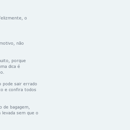
felizmente, o
motivo, não
uito, porque
uma dica é
no.
 pode sair errado
o e confira todos
to de bagagem,
a levada sem que o