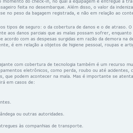
 do momento do check-in, no qual a equipagem é entregue à tr
ssageiro feita no desembarque. Além disso, o valor da indeniz
ase no peso da bagagem registrada, e não em relação ao cont
ros tipos de seguro: o da cobertura de danos e o de atraso. O
te aos danos parciais que as malas possam sofrer, enquanto
 de acordo com as despesas surgidas em razão da demora na d
te, é em relação a objetos de higiene pessoal, roupas e arti
iajante com cobertura de tecnologia também é um recurso muit
ipamentos eletrônicos, como perda, roubo ou até acidentes,
os, que podem acontecer na mala. Mas é importante se atenta
irá em casos de:
ntes.
fândega ou outras autoridades.
tregues às companhias de transporte.