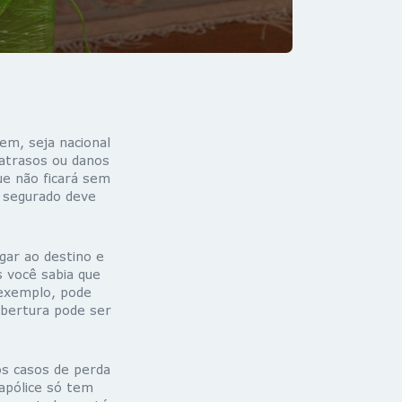
em, seja nacional
 atrasos ou danos
ue não ficará sem
 segurado deve
gar ao destino e
 você sabia que
 exemplo, pode
obertura pode ser
os casos de perda
 apólice só tem