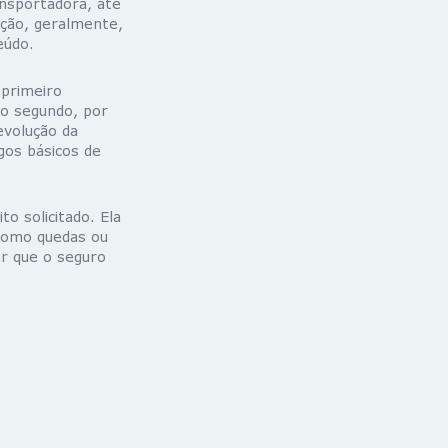
ansportadora, até
ação, geralmente,
eúdo.
 primeiro
 o segundo, por
evolução da
gos básicos de
o solicitado. Ela
 como quedas ou
r que o seguro