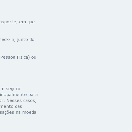
ansporte, em que
eck-in, junto do
Pessoa Física) ou
um seguro
incipalmente para
or. Nesses casos,
gamento das
ansações na moeda