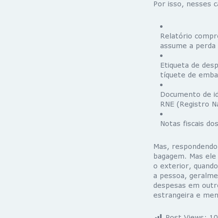
Por isso, nesses 
Relatório compr
assume a perda 
Etiqueta de des
tíquete de emba
Documento de id
RNE (Registro N
Notas fiscais do
Mas, respondendo 
bagagem. Mas ele 
o exterior, quand
a pessoa, geral
despesas em outro
estrangeira e men
Post Views:
10