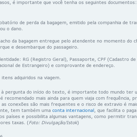
casos, é importante que você tenha os seguintes documentos:
obatório de perda da bagagem, emitido pela companhia de tr
ou o dano.
pacho da bagagem entregue pelo atendente no momento do ch
rque e desembarque do passageiro.
entidade: RG (Registro Geral), Passaporte, CPF (Cadastro de 
acional de Estrangeiro) e comprovante de endereço.
s itens adquiridos na viagem.
à pergunta do início do texto, é importante todo mundo ter 
é recomendado mais ainda para quem viaja com frequência, pr
o as conexões são mais frequentes e o risco de extravio é mai
mente, tem também uma
conta internacional
, que facilita o pa
s países e possibilita algumas vantagens, como permitir tr
ores taxas. (
Foto: Divulgação/Istok
)
6