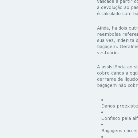
validade a partir
a devolução ao pa
é calculado com b
Ainda, há dois out
reembolsa referen
sua vez, indeniza
bagagem. Geralmen
vestuário.
A assistência ao v
cobre danos a equ
derrame de líquid
bagagem não cobr
Danos preexiste
Confisco pela al
Bagagens não en