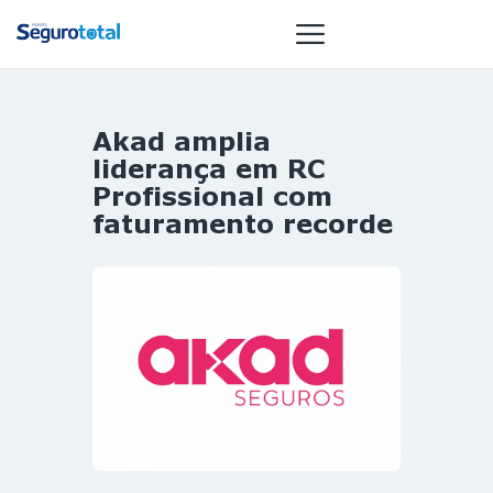
Akad amplia
NOTÍCIAS
liderança em RC
REVISTA
Profissional com
faturamento recorde
ESPECIAIS
GAIVOTA DE
OURO
ST SUMMIT
MULHERES
GESTORAS
HOMEST
HOME