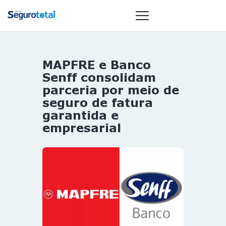
MAPFRE e Banco
NOTÍCIAS
Senff consolidam
REVISTA
parceria por meio de
seguro de fatura
ESPECIAIS
garantida e
GAIVOTA DE
empresarial
OURO
ST SUMMIT
MULHERES
GESTORAS
HOMEST
HOME