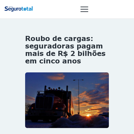
Roubo de cargas:
NOTÍCIAS
seguradoras pagam
REVISTA
mais de R$ 2 bilhões
em cinco anos
ESPECIAIS
GAIVOTA DE
OURO
ST SUMMIT
MULHERES
GESTORAS
HOMEST
HOME