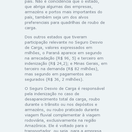
país. Não é coincidência que o estado,
que abriga algumas das empresas,
armazéns e portos mais importantes do
país, também seja um dos alvos
preferenciais para quadrilhas de roubo de
carga.
Dos outros estados que tiveram
participação relevante no Seguro Desvio
de Carga, valores expressados em
milhões, o Paraná aparece em segundo
na arrecadação (R$ 96, 5) e terceiro em
indenização (R$ 24,2); e Minas Gerais, em
terceiro na demanda (R$ 82 milhões),
mas segundo em pagamentos aos
segurados (R$ 36, 2 milhões).
O Seguro Desvio de Carga é responsável
pela indenização no caso de
desaparecimento total da carga, roubo
durante o trânsito ou nos depósitos e
armazéns, ou roubo praticado durante
viagem fluvial complementar à viagem
rodoviária, exclusivamente na região
Amazônica. Ele é voltado para o
transportador, ou seja, para a empresa