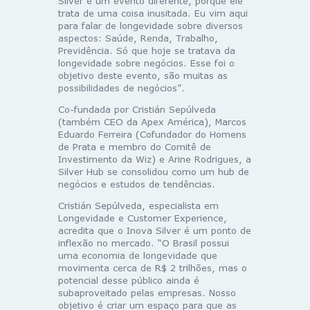
Silver é um evento diferente, porque ele
trata de uma coisa inusitada. Eu vim aqui
para falar de longevidade sobre diversos
aspectos: Saúde, Renda, Trabalho,
Previdência. Só que hoje se tratava da
longevidade sobre negócios. Esse foi o
objetivo deste evento, são muitas as
possibilidades de negócios”.
Co-fundada por Cristián Sepúlveda
(também CEO da Apex América), Marcos
Eduardo Ferreira (Cofundador do Homens
de Prata e membro do Comitê de
Investimento da Wiz) e Arine Rodrigues, a
Silver Hub se consolidou como um hub de
negócios e estudos de tendências.
Cristián Sepúlveda, especialista em
Longevidade e Customer Experience,
acredita que o Inova Silver é um ponto de
inflexão no mercado. “O Brasil possui
uma economia de longevidade que
movimenta cerca de R$ 2 trilhões, mas o
potencial desse público ainda é
subaproveitado pelas empresas. Nosso
objetivo é criar um espaço para que as