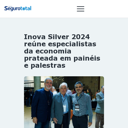
Inova Silver 2024
NOTÍCIAS
reúne especialistas
REVISTA
da economia
prateada em painéis
ESPECIAIS
e palestras
GAIVOTA DE
OURO
ST SUMMIT
MULHERES
GESTORAS
HOMEST
HOME