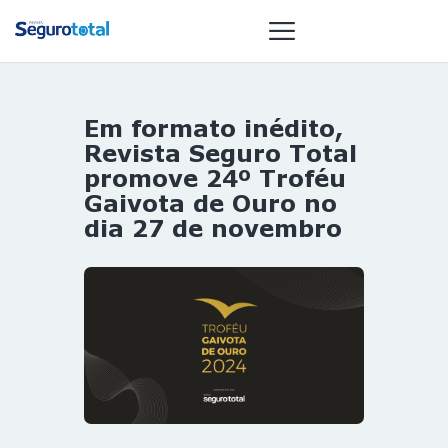
Em formato inédito,
NOTÍCIAS
Revista Seguro Total
REVISTA
promove 24º Troféu
Gaivota de Ouro no
ESPECIAIS
dia 27 de novembro
GAIVOTA DE
OURO
ST SUMMIT
MULHERES
GESTORAS
HOMEST
HOME