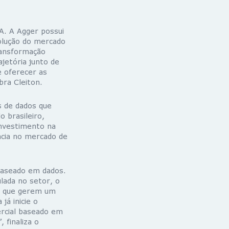
A. A Agger possui
olução do mercado
ransformação
jetória junto de
 oferecer as
bra Cleiton.
 de dados que
 brasileiro,
investimento na
ncia no mercado de
baseado em dados.
lada no setor, o
IA) que gerem um
já inicie o
rcial baseado em
 finaliza o