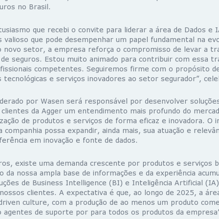
uros no Brasil.
usiasmo que recebi o convite para liderar a área de Dados e I
s valioso que pode desempenhar um papel fundamental na ev
 novo setor, a empresa reforça o compromisso de levar a t
 de seguros. Estou muito animado para contribuir com essa tra
fissionais competentes. Seguiremos firme com o propósito de
tecnológicas e serviços inovadores ao setor segurador”, cele
derado por Wasen será responsável por desenvolver soluções
clientes da Agger um entendimento mais profundo do mercado
ização de produtos e serviços de forma eficaz e inovadora. O 
a companhia possa expandir, ainda mais, sua atuação e relevâ
ferência em inovação e fonte de dados.
ros, existe uma demanda crescente por produtos e serviços 
o da nossa ampla base de informações e da experiência acumu
luções de Business Intelligence (BI) e Inteligência Artificial (
nossos clientes. A expectativa é que, ao longo de 2025, a área 
driven culture, com a produção de ao menos um produto come
do agentes de suporte por para todos os produtos da empresa”,