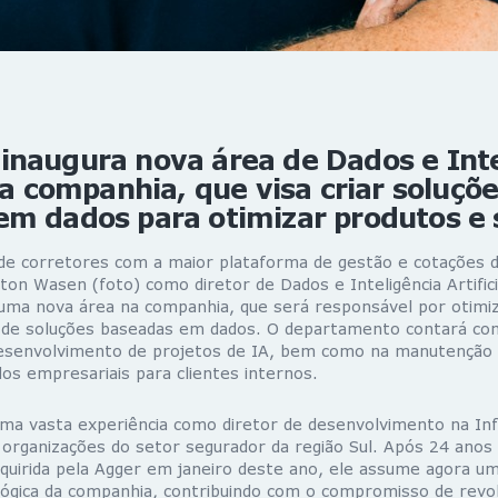
inaugura nova área de Dados e Inte
 na companhia, que visa criar soluçõ
em dados para otimizar produtos e 
 de corretores com a maior plataforma de gestão e cotações 
eiton Wasen (foto) como diretor de Dados e Inteligência Artifici
ma nova área na companhia, que será responsável por otimiz
 de soluções baseadas em dados. O departamento contará co
desenvolvimento de projetos de IA, bem como na manutenção
os empresariais para clientes internos.
a vasta experiência como diretor de desenvolvimento na Inf
 organizações do setor segurador da região Sul. Após 24 anos
dquirida pela Agger em janeiro deste ano, ele assume agora u
lógica da companhia, contribuindo com o compromisso de revol