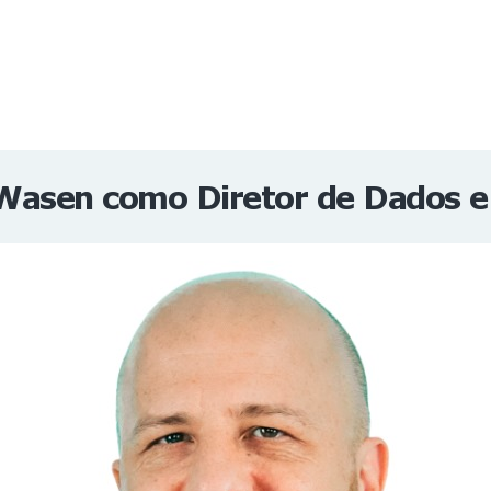
NOTÍCIAS
REVISTA
ESPECIAIS
GAIVOTA DE OURO
ST SUMMIT
MULHERES GESTORAS
HOMEST
HOME
Wasen como Diretor de Dados e In