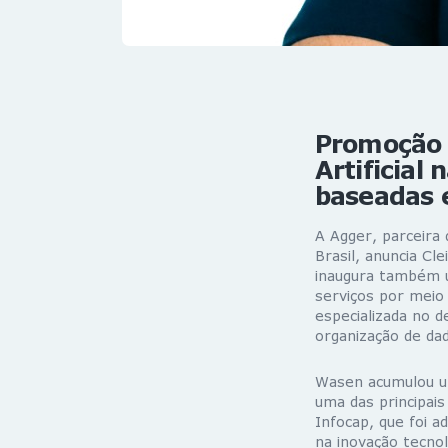
Promoção 
Artificial
baseadas 
A Agger, parceira
Brasil, anuncia Cl
inaugura também u
serviços por meio
especializada no 
organização de dad
Wasen acumulou um
uma das principais
Infocap, que foi a
na inovação tecno